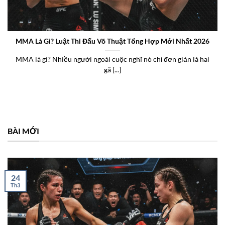
MMA Là Gì? Luật Thi Đấu Võ Thuật Tổng Hợp Mới Nhất 2026
MMA là gì? Nhiều người ngoài cuộc nghĩ nó chỉ đơn giản là hai
gã [...]
BÀI MỚI
24
Th3