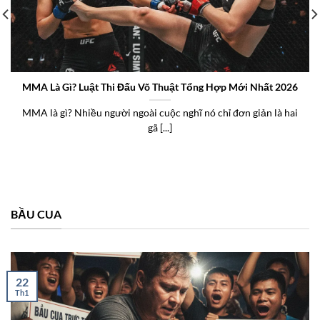
MMA Là Gì? Luật Thi Đấu Võ Thuật Tổng Hợp Mới Nhất 2026
MMA là gì? Nhiều người ngoài cuộc nghĩ nó chỉ đơn giản là hai
gã [...]
BẦU CUA
22
Th1