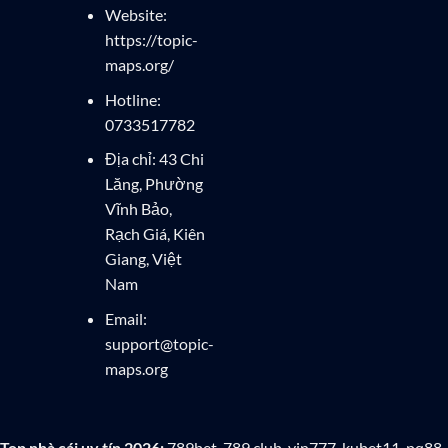
Website:
https://topic-
maps.org/
Hotline:
0733517782
Địa chỉ: 43 Chi
Lăng, Phường
Vĩnh Bảo,
Rạch Giá, Kiên
Giang, Việt
Nam
Email:
support@topic-
maps.org
Top nhà cái uy tín 2026:
789bet
,
789 club
,
vin777
,
kubet11
,
pq88
,