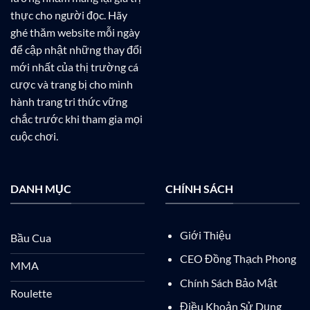
thực cho người đọc. Hãy
ghé thăm website mỗi ngày
để cập nhật những thay đổi
mới nhất của thị trường cá
cược và trang bị cho mình
hành trang tri thức vững
chắc trước khi tham gia mọi
cuộc chơi.
DANH MỤC
CHÍNH SÁCH
Giới Thiệu
Bầu Cua
CEO Đồng Thạch Phong
MMA
Chính Sách Bảo Mật
Roulette
Điều Khoản Sử Dụng