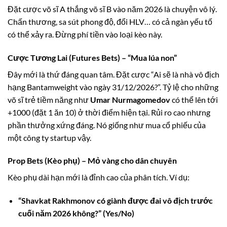
Đặt cược võ sĩ A thắng võ sĩ B vào năm 2026 là chuyện vô lý.
Chấn thương, sa sút phong độ, đổi HLV… có cả ngàn yếu tố
có thể xảy ra. Đừng phí tiền vào loại kèo này.
Cược Tương Lai (Futures Bets) – “Mua lúa non”
Đây mới là thứ đáng quan tâm. Đặt cược “Ai sẽ là nhà vô địch
hạng Bantamweight vào ngày 31/12/2026?”. Tỷ lệ cho những
võ sĩ trẻ tiềm năng như
Umar Nurmagomedov
có thể lên tới
+1000 (đặt 1 ăn 10) ở thời điểm hiện tại. Rủi ro cao nhưng
phần thưởng xứng đáng. Nó giống như mua cổ phiếu của
một công ty startup vậy.
Prop Bets (Kèo phụ) – Mỏ vàng cho dân chuyên
Kèo phụ dài hạn mới là đỉnh cao của phân tích. Ví dụ:
“Shavkat Rakhmonov có giành được đai vô địch trước
cuối năm 2026 không?” (Yes/No)