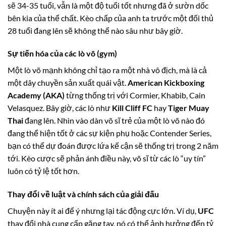
sẽ 34-35 tuổi, vẫn là một độ tuổi tốt nhưng đã ở sườn dốc
bên kia của thể chất. Kèo chấp của anh ta trước một đối thủ
28 tuổi đang lên sẽ không thể nào sâu như bây giờ.
Sự tiến hóa của các lò võ (gym)
Một lò võ mạnh không chỉ tạo ra một nhà vô địch, mà là cả
một dây chuyền sản xuất quái vật.
American Kickboxing
Academy (AKA)
từng thống trị với Cormier, Khabib, Cain
Velasquez. Bây giờ, các lò như
Kill Cliff FC
hay
Tiger Muay
Thai
đang lên. Nhìn vào dàn võ sĩ trẻ của một lò võ nào đó
đang thể hiện tốt ở các sự kiện phụ hoặc Contender Series,
bạn có thể dự đoán được lứa kế cận sẽ thống trị trong 2 năm
tới. Kèo cược sẽ phản ánh điều này, võ sĩ từ các lò “uy tín”
luôn có tỷ lệ tốt hơn.
Thay đổi về luật và chính sách của giải đấu
Chuyện này ít ai để ý nhưng lại tác động cực lớn. Ví dụ,
UFC
thay đổi nhà cung cấp găng tay, nó có thể ảnh hưởng đến tỷ