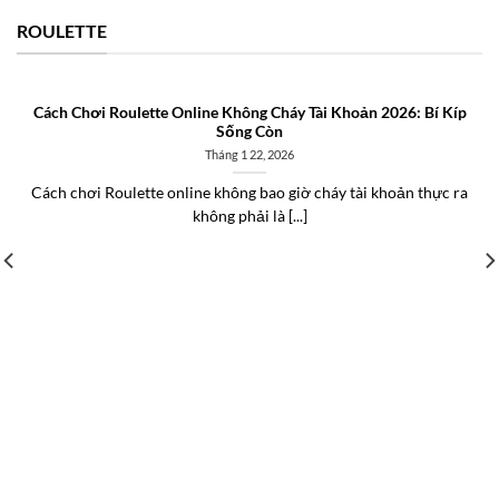
ROULETTE
Cách Chơi Roulette Online Không Cháy Tài Khoản 2026: Bí Kíp
Sống Còn
Tháng 1 22, 2026
Cách chơi Roulette online không bao giờ cháy tài khoản thực ra
không phải là [...]