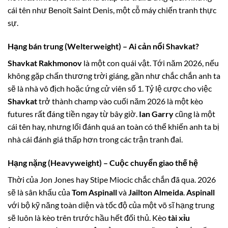
cái tên như Benoît Saint Denis, một cỗ máy chiến tranh thực
sự.
Hạng bán trung (Welterweight) – Ai cản nổi Shavkat?
Shavkat Rakhmonov
là một con quái vật. Tới năm 2026, nếu
không gặp chấn thương trời giáng, gần như chắc chắn anh ta
sẽ là nhà vô địch hoặc ứng cử viên số 1. Tỷ lệ cược cho việc
Shavkat
trở thành champ vào cuối năm 2026 là một kèo
futures rất đáng tiền ngay từ bây giờ.
Ian Garry
cũng là một
cái tên hay, nhưng lối đánh quá an toàn có thể khiến anh ta bị
nhà cái đánh giá thấp hơn trong các trận tranh đai.
Hạng nặng (Heavyweight) – Cuộc chuyển giao thế hệ
Thời của Jon Jones hay Stipe Miocic chắc chắn đã qua. 2026
sẽ là sân khấu của
Tom Aspinall
và
Jailton Almeida
.
Aspinall
với bộ kỹ năng toàn diện và tốc độ của một võ sĩ hạng trung
sẽ luôn là kèo trên trước hầu hết đối thủ. Kèo
tài xỉu