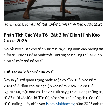
Phân Tích Các Yếu Tố “Bất Biến” Định Hình Kèo Cược 2026
Phân Tích Các Yếu Tố “Bất Biến” Định Hình Kèo
Cược 2026
Nói về kèo cược cho tận 2 năm nữa, đừng nhìn vào phong độ
hiện tại. Phong độ là nhất thời, nhưng có những thứ sẽ định
hình cả một thế hệ võ sĩ.
Tuổi tác và “độ chín” của võ sĩ
Đây là yếu tố quan trọng nhất. Một võ sĩ 26 tuổi vào năm
2024 sẽ ở đỉnh cao sự nghiệp vào năm 2026, lúc 28 tuổi.
Ngược lại, một nhà vô địch 35 tuổi bây giờ, dù đang thống trị,
sẽ 37 tuổi vào lúc đó. Tốc độ, sức bền, khả năng chịu đòn đều
sẽ đi xuống. Hãy nhìn vào
Islam Makhachev
, năm 2026 anh ta