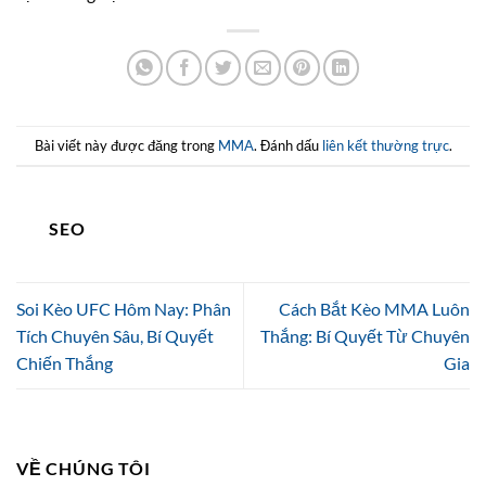
Bài viết này được đăng trong
MMA
. Đánh dấu
liên kết thường trực
.
SEO
Soi Kèo UFC Hôm Nay: Phân
Cách Bắt Kèo MMA Luôn
Tích Chuyên Sâu, Bí Quyết
Thắng: Bí Quyết Từ Chuyên
Chiến Thắng
Gia
VỀ CHÚNG TÔI