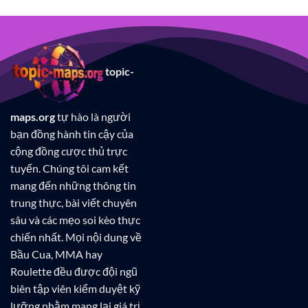
topic-
maps.org
tự hào là người
bạn đồng hành tin cậy của
cộng đồng cược thủ trực
tuyến. Chúng tôi cam kết
mang đến những thông tin
trung thực, bài viết chuyên
sâu và các mẹo soi kèo thực
chiến nhất. Mọi nội dung về
Bầu Cua, MMA hay
Roulette đều được đội ngũ
biên tập viên kiểm duyệt kỹ
lưỡng nhằm mang lại giá trị