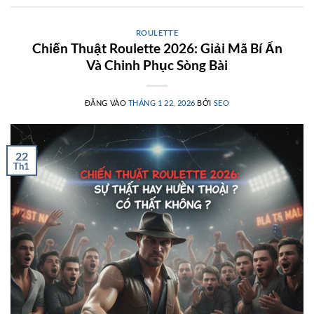
ROULETTE
Chiến Thuật Roulette 2026: Giải Mã Bí Ẩn
Và Chinh Phục Sòng Bài
ĐĂNG VÀO
THÁNG 1 22, 2026
BỞI
SEO
22
Th1