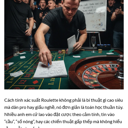
Cách tính xác suất Roulette không phải là bí thuật gì cao siêu
mà dân pro hay giấu nghề, nó đơn giản là toán học thuần túy.
Nhiều anh em cứ lao vào đặt cược theo cảm tính, tin vào
“cầu“, “số nóng”, hay các chiến thuật gấp thếp mà không hiểu