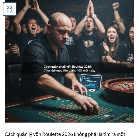
22
Th1
Cách quản lý vốn Roulette 2026 không phải là tìm ra một