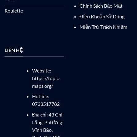
Chính Sách Bảo Mật
Roulette
Điều Khoản Sử Dụng
Miễn Trừ Trách Nhiệm
LIÊN HỆ
Website:
https://topic-
maps.org/
Hotline:
0733517782
Địa chỉ: 43 Chi
Lăng, Phường
Vĩnh Bảo,