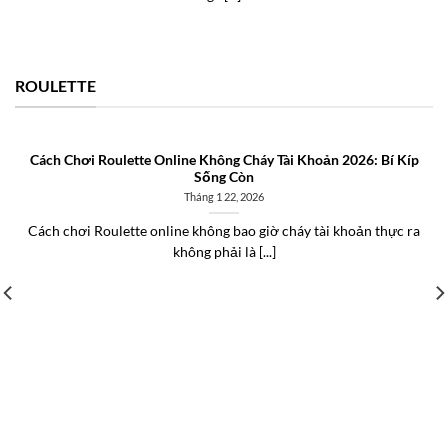
ROULETTE
Cách Chơi Roulette Online Không Cháy Tài Khoản 2026: Bí Kíp
Sống Còn
Tháng 1 22, 2026
Cách chơi Roulette online không bao giờ cháy tài khoản thực ra
không phải là [...]