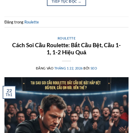
TIẾP TỤC ĐỌC
→
Đăng trong
Roulette
ROULETTE
Cách Soi Cầu Roulette: Bắt Cầu Bệt, Cầu 1-
1, 1-2 Hiệu Quả
ĐĂNG VÀO
THÁNG 1 22, 2026
BỞI
SEO
22
Th1