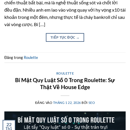
chiến thuật bất bại, mà là nghệ thuật sống sót và chốt lời
đều đặn. Nhiều anh em lao vào vòng quay với hy vọng x10 tài
khoản trong một đêm, nhưng thực tế là cháy bankroll chỉ sau
vài vòng cược. Bí […]
TIẾP TỤC ĐỌC
→
Đăng trong
Roulette
ROULETTE
Bí Mật Quy Luật Số 0 Trong Roulette: Sự
Thật Về House Edge
ĐĂNG VÀO
THÁNG 1 22, 2026
BỞI
SEO
22
Th1