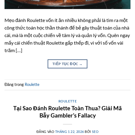
Mẹo đánh Roulette vốn ít ăn nhiều không phải là tìm ra một
công thức toán học thần thánh để bẻ gãy thuật toán của nhà
cái, mà là một cuộc chiến về tâm lý và quản lý vốn. Quên ngay
mấy cái chiến thuật Roulette gấp thếp đi, vì với số vốn vài
trăm […]
TIẾP TỤC ĐỌC
→
Đăng trong
Roulette
ROULETTE
Tại Sao Đánh Roulette Toàn Thua? Giải Mã
Bẫy Gambler’s Fallacy
ĐĂNG VÀO
THÁNG 1 22, 2026
BỞI
SEO