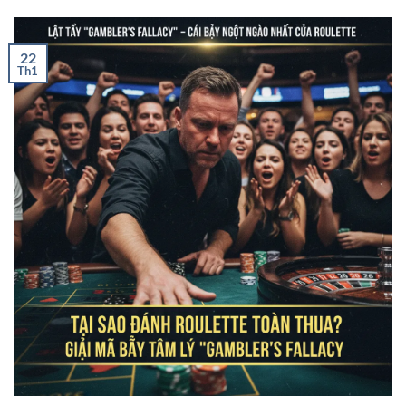
22
Th1