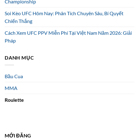
Championship
Soi Kèo UFC Hôm Nay: Phân Tích Chuyên Sâu, Bí Quyết
Chiến Thắng
Cách Xem UFC PPV Miễn Phí Tại Việt Nam Năm 2026: Giải
Pháp
DANH MỤC
Bầu Cua
MMA
Roulette
MỚI ĐĂNG