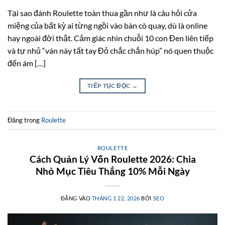
Tại sao đánh Roulette toàn thua gần như là câu hỏi cửa
miệng của bất kỳ ai từng ngồi vào bàn cò quay, dù là online
hay ngoài đời thật. Cảm giác nhìn chuỗi 10 con Đen liên tiếp
và tự nhủ “ván này tất tay Đỏ chắc chắn húp” nó quen thuộc
đến ám […]
TIẾP TỤC ĐỌC
→
Đăng trong
Roulette
ROULETTE
Cách Quản Lý Vốn Roulette 2026: Chia
Nhỏ Mục Tiêu Thắng 10% Mỗi Ngày
ĐĂNG VÀO
THÁNG 1 22, 2026
BỞI
SEO