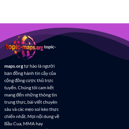
topic-
maps.org
tự hào là người
bạn đồng hành tin cậy của
cộng đồng cược thủ trực
tuyến. Chúng tôi cam kết
mang đến những thông tin
trung thực, bài viết chuyên
sâu và các mẹo soi kèo thực
chiến nhất. Mọi nội dung về
Bầu Cua, MMA hay