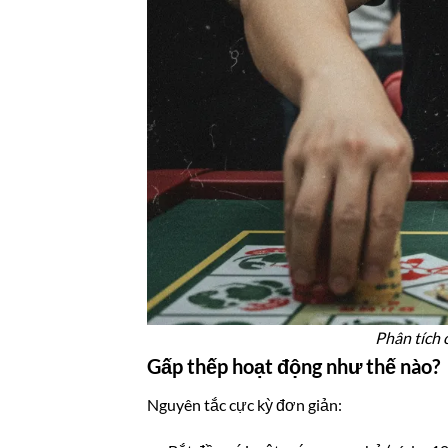
Phân tích 
Gấp thếp hoạt động như thế nào?
Nguyên tắc cực kỳ đơn giản: