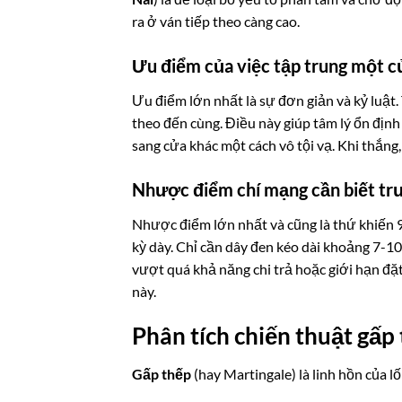
ra ở ván tiếp theo càng cao.
Ưu điểm của việc tập trung một c
Ưu điểm lớn nhất là sự đơn giản và kỷ luật.
theo đến cùng. Điều này giúp tâm lý ổn định 
sang cửa khác một cách vô tội vạ. Khi thắng,
Nhược điểm chí mạng cần biết tr
Nhược điểm lớn nhất và cũng là thứ khiến 
kỳ dày. Chỉ cần dây đen kéo dài khoảng 7-10 
vượt quá khả năng chi trả hoặc giới hạn đặ
này.
Phân tích chiến thuật gấp
Gấp thếp
(hay Martingale) là linh hồn của lố