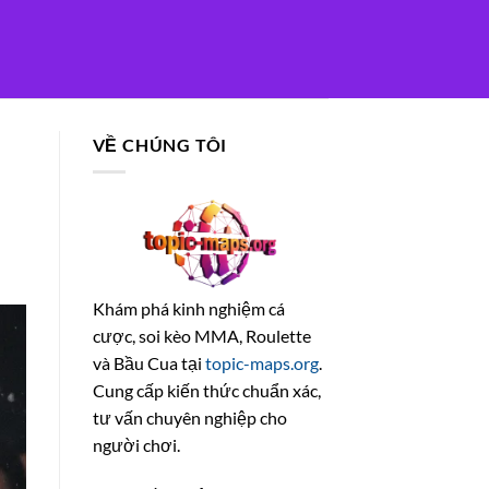
VỀ CHÚNG TÔI
Khám phá kinh nghiệm cá
cược, soi kèo MMA, Roulette
và Bầu Cua tại
topic-maps.org
.
Cung cấp kiến thức chuẩn xác,
tư vấn chuyên nghiệp cho
người chơi.