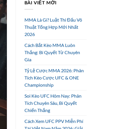
BÀI VIẾT MỚI
MMA Là Gì? Luật Thi Đấu Võ
Thuật Tổng Hợp Mới Nhất
2026
Cách Bắt Kèo MMA Luôn
Thắng: Bí Quyết Từ Chuyên
Gia
Tỷ Lệ Cược MMA 2026: Phân
Tích Kèo Cược UFC & ONE
Championship
Soi Kèo UFC Hôm Nay: Phân
Tích Chuyên Sâu, Bí Quyết
Chiến Thắng
Cách Xem UFC PPV Miễn Phí
Tại Việt Nam Năm 2026: Giải