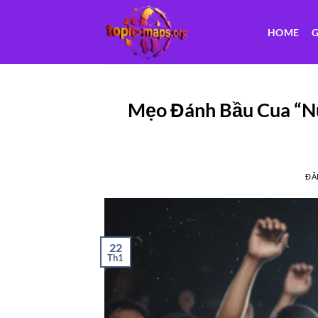
Bỏ
qua
HOME
G
nội
dung
Mẹo Đánh Bầu Cua “Nu
ĐĂ
22
Th1